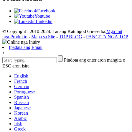
Facebook
Youtube
Linkedin
© Copyright - 2010-2024: Tanang Katungod Gireserba.
Mga Init
nga Produkto
-
Mapa sa Site
-
TOP BLOG
-
PANGITA NGA TOP
Ipadala ang Email
x
Pindota ang enter aron mangita o
ESC aron isira
English
French
German
Portuguese
Spanish
Russian
Japanese
Korean
Arabic
Irish
Greek